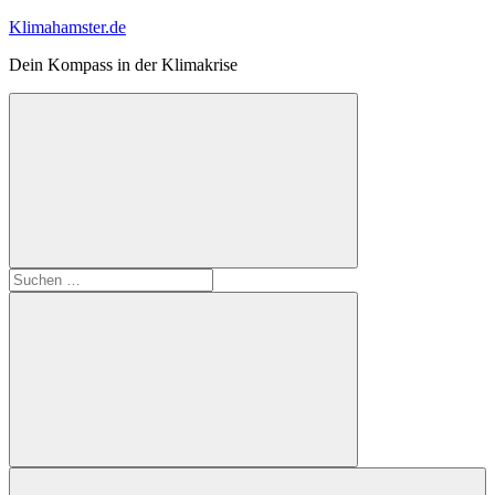
Zum
Klimahamster.de
Inhalt
Dein Kompass in der Klimakrise
springen
Suchformular
Suchen
öffnen
nach:
Suchen