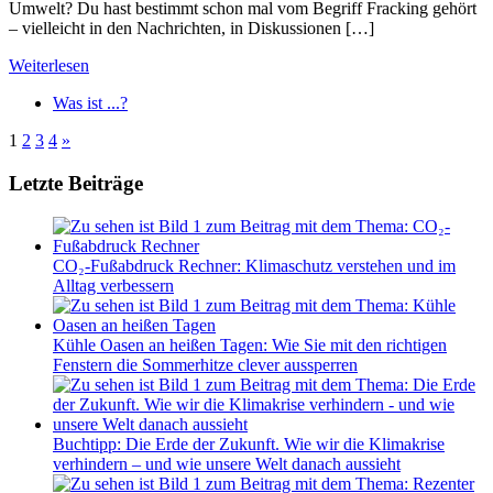
Umwelt? Du hast bestimmt schon mal vom Begriff Fracking gehört
– vielleicht in den Nachrichten, in Diskussionen […]
Weiterlesen
Was ist ...?
Seitennummerierung
Nächste
1
2
3
4
»
Beiträge
der
Letzte Beiträge
Beiträge
CO₂-Fußabdruck Rechner: Klimaschutz verstehen und im
Alltag verbessern
Kühle Oasen an heißen Tagen: Wie Sie mit den richtigen
Fenstern die Sommerhitze clever aussperren
Buchtipp: Die Erde der Zukunft. Wie wir die Klimakrise
verhindern – und wie unsere Welt danach aussieht