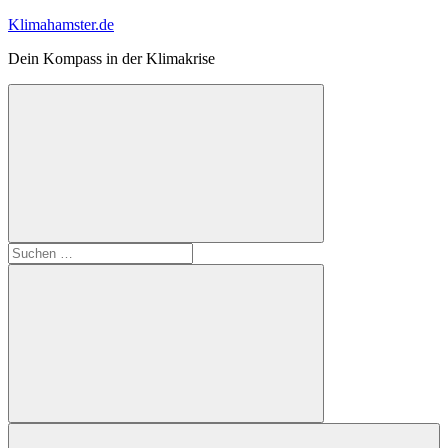
Zum
Klimahamster.de
Inhalt
Dein Kompass in der Klimakrise
springen
Suchformular
Suchen
öffnen
nach:
Suchen