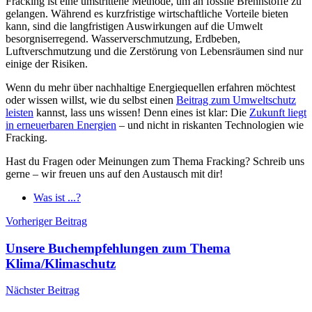
Fracking ist eine umstrittene Methode, um an fossile Brennstoffe zu
gelangen. Während es kurzfristige wirtschaftliche Vorteile bieten
kann, sind die langfristigen Auswirkungen auf die Umwelt
besorgniserregend. Wasserverschmutzung, Erdbeben,
Luftverschmutzung und die Zerstörung von Lebensräumen sind nur
einige der Risiken.
Wenn du mehr über nachhaltige Energiequellen erfahren möchtest
oder wissen willst, wie du selbst einen
Beitrag zum Umweltschutz
leisten
kannst, lass uns wissen! Denn eines ist klar: Die
Zukunft liegt
in erneuerbaren Energien
– und nicht in riskanten Technologien wie
Fracking.
Hast du Fragen oder Meinungen zum Thema Fracking? Schreib uns
gerne – wir freuen uns auf den Austausch mit dir!
Was ist ...?
Beitragsnavigation
Vorheriger Beitrag
Unsere Buchempfehlungen zum Thema
Klima/Klimaschutz
Nächster Beitrag