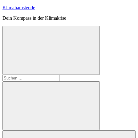
Zum
Klimahamster.de
Inhalt
Dein Kompass in der Klimakrise
springen
Suchformular
Suchen
öffnen
nach:
Suchen