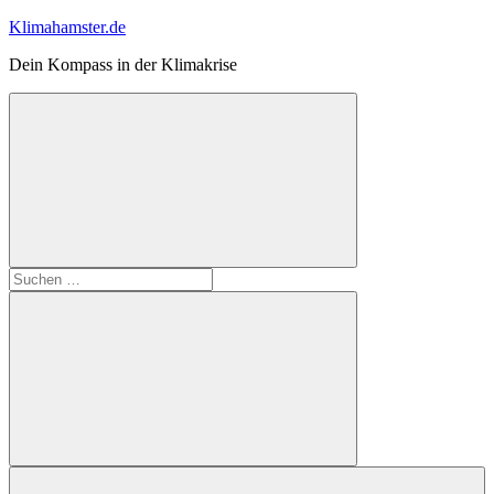
Zum
Klimahamster.de
Inhalt
Dein Kompass in der Klimakrise
springen
Suchformular
Suchen
öffnen
nach:
Suchen