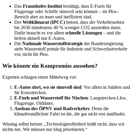
Das
Fraunhofer-Institut
bestätigt, dass E-Fuels für
Flugzeuge oder Schiffe sinnvoll sein können – im Pkw-
Bereich aber zu teuer und ineffizient sind.
Der
Weltklimarat (IPCC)
betont, dass der Verkehrssektor
bis 2030 mindestens 40 % weniger CO2 ausstoßen muss.
Dafür braucht es vor allem
schnelle Lösungen
– und die
liefern aktuell nur E-Autos.
Die
Nationale Wasserstoffstrategie
der Bundesregierung
sieht Wasserstoff primär für Industrie und Schwerlastverkehr
vor, nicht für Pkw.
Wie könnte ein Kompromiss aussehen?
Experten schlagen einen Mittelweg vor:
E-Autos dort, wo sie sinnvoll sind
: Vor allem in Städten und
für Kurzstrecken.
E-Fuels und Wasserstoff für Nischen
: Langstrecken-Lkw,
Flugzeuge, Oldtimer.
Ausbau des ÖPNV und Radverkehrs
: Denn die
klimafreundlichste Fahrt ist die, die gar nicht erst stattfindet.
Wissing selbst betont: „Technologieoffenheit heißt nicht, dass wir
nichts tun. Wir müssen nur klug priorisieren.“