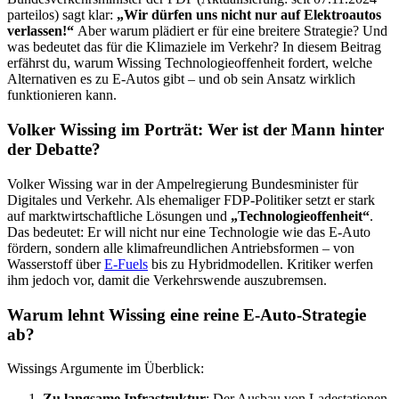
parteilos) sagt klar:
„Wir dürfen uns nicht nur auf Elektroautos
verlassen!“
Aber warum plädiert er für eine breitere Strategie? Und
was bedeutet das für die Klimaziele im Verkehr? In diesem Beitrag
erfährst du, warum Wissing Technologieoffenheit fordert, welche
Alternativen es zu E-Autos gibt – und ob sein Ansatz wirklich
funktionieren kann.
Volker Wissing im Porträt: Wer ist der Mann hinter
der Debatte?
Volker Wissing war in der Ampelregierung Bundesminister für
Digitales und Verkehr. Als ehemaliger FDP-Politiker setzt er stark
auf marktwirtschaftliche Lösungen und
„Technologieoffenheit“
.
Das bedeutet: Er will nicht nur eine Technologie wie das E-Auto
fördern, sondern alle klimafreundlichen Antriebsformen – von
Wasserstoff über
E-Fuels
bis zu Hybridmodellen. Kritiker werfen
ihm jedoch vor, damit die Verkehrswende auszubremsen.
Warum lehnt Wissing eine reine E-Auto-Strategie
ab?
Wissings Argumente im Überblick:
Zu langsame Infrastruktur
: Der Ausbau von Ladestationen