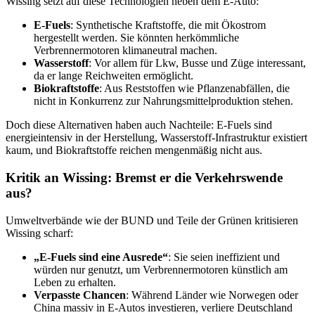
Wissing setzt auf diese Technologien neben dem E-Auto:
E-Fuels
: Synthetische Kraftstoffe, die mit Ökostrom
hergestellt werden. Sie könnten herkömmliche
Verbrennermotoren klimaneutral machen.
Wasserstoff
: Vor allem für Lkw, Busse und Züge interessant,
da er lange Reichweiten ermöglicht.
Biokraftstoffe
: Aus Reststoffen wie Pflanzenabfällen, die
nicht in Konkurrenz zur Nahrungsmittelproduktion stehen.
Doch diese Alternativen haben auch Nachteile: E-Fuels sind
energieintensiv in der Herstellung, Wasserstoff-Infrastruktur existiert
kaum, und Biokraftstoffe reichen mengenmäßig nicht aus.
Kritik an Wissing: Bremst er die Verkehrswende
aus?
Umweltverbände wie der BUND und Teile der Grünen kritisieren
Wissing scharf:
„E-Fuels sind eine Ausrede“
: Sie seien ineffizient und
würden nur genutzt, um Verbrennermotoren künstlich am
Leben zu erhalten.
Verpasste Chancen
: Während Länder wie Norwegen oder
China massiv in E-Autos investieren, verliere Deutschland