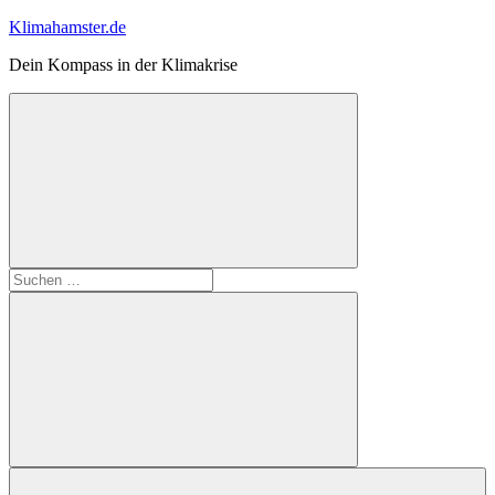
Zum
Klimahamster.de
Inhalt
Dein Kompass in der Klimakrise
springen
Suchformular
Suchen
öffnen
nach:
Suchen