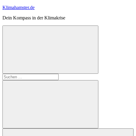
Zum
Klimahamster.de
Inhalt
Dein Kompass in der Klimakrise
springen
Suchformular
Suchen
öffnen
nach:
Suchen